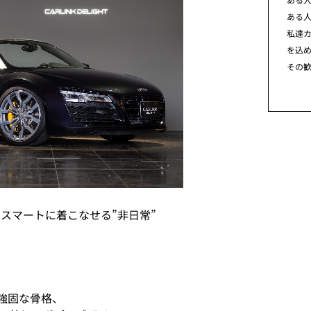
ある
私達カ
を込
その
スマートに着こなせる”非日常”
強固な骨格、