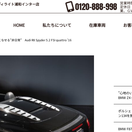
営業時間
0120-888-998
ディライト浦和インター店
定休日
業、Ｇ
HOME
私たちについて
在庫車両
お客
 Audi R8 Spyder 5.2 FSI quattro ’16
”心地の
BMW Z4 s
ポルシェ
ン134
BMW F