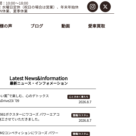
：10:00～18:00
：水曜日定休（祝日の場合は営業）、年末年始休
Ｗ休業、夏季休業
様の声
ブログ
動画
愛車買取
Latest News&Information
最新ニュース・インフォメーション
いい風”で楽しむ、心のデトックス
心ときめく車たち
Drive23i ’09
2026.8.7
 981ボクスターにワコーズ パワーエアコ
整備/カスタム
を施工させていただきました。
2026.8.7
87M2コンペティションにワコーズ パワー
整備/カスタム