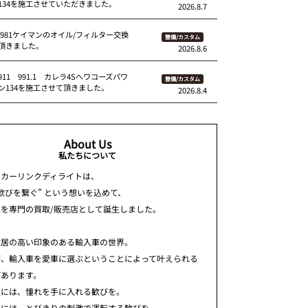
134を施工させていただきました。
2026.8.7
 981ケイマンのオイル/フィルター交換
整備/カスタム
頂きました。
2026.8.6
11 991.1 カレラ4Sへワコーズパワ
整備/カスタム
ン134を施工させて頂きました。
2026.8.4
About Us
私たちについて
ちカーリンクディライトは、
歓びを繋ぐ” という想いを込めて、
車を専門の買取/販売店として誕生しました。
敷居の高い印象のある輸入車の世界。
が、輸入車を愛車に選ぶということによって叶えられる
があります。
人には、憧れを手に入れる歓びを。
人には、とびきりの刺激で運転する歓びを。