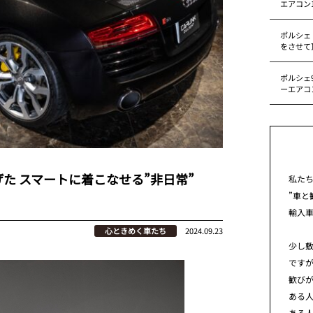
エアコン
ポルシェ
をさせて
ポルシェ9
ーエアコ
た スマートに着こなせる”非日常”
私た
”車と
輸入
心ときめく車たち
2024.09.23
少し
です
歓び
ある
ある