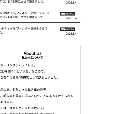
アコン134を施工させて頂きました。
2026.8.4
92M3のオイル/フィルター交換、ワコーズ
整備/カスタム
アコン134を施工させて頂きました
2026.8.4
82M4のオイル/フィルター交換をさせて
整備/カスタム
た。
2026.8.4
About Us
私たちについて
ちカーリンクディライトは、
歓びを繋ぐ” という想いを込めて、
車を専門の買取/販売店として誕生しました。
敷居の高い印象のある輸入車の世界。
が、輸入車を愛車に選ぶということによって叶えられる
があります。
人には、憧れを手に入れる歓びを。
人には、とびきりの刺激で運転する歓びを。