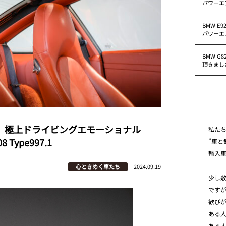
パワーエ
BMW E
パワーエ
BMW G
頂きまし
る、極上ドライビングエモーショナル
私た
08 Type997.1
”車と
輸入
心ときめく車たち
2024.09.19
少し
です
歓び
ある
ある