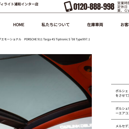
営業時間
0120-888-998
ディライト浦和インター店
定休日
業、Ｇ
HOME
私たちについて
在庫車両
お客
ORSCHE 911 Targa 4S Tiptronic S ’08 Type997.1
ポルシェ
をさせて
ポルシェ9
ーエアコ
メルセデス