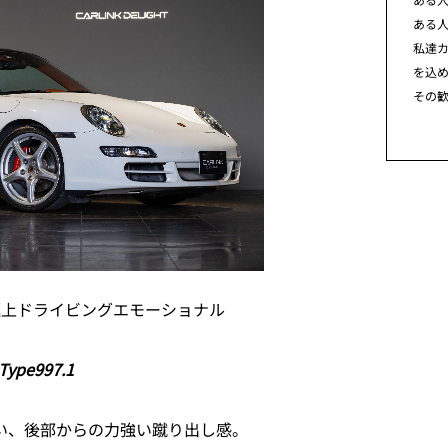
ある
私達カ
を込
その
極上ドライビングエモーショナル
 Type997.1
しい、後部からの力強い蹴り出し感。