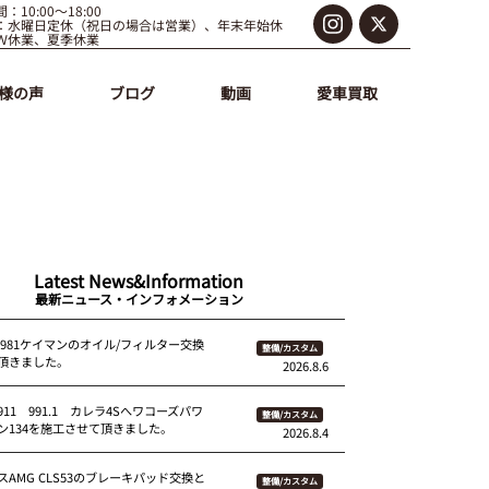
：10:00～18:00
：水曜日定休（祝日の場合は営業）、年末年始休
Ｗ休業、夏季休業
様の声
ブログ
動画
愛車買取
Latest News&Information
最新ニュース・インフォメーション
 981ケイマンのオイル/フィルター交換
整備/カスタム
頂きました。
2026.8.6
11 991.1 カレラ4Sへワコーズパワ
整備/カスタム
ン134を施工させて頂きました。
2026.8.4
AMG CLS53のブレーキパッド交換と
整備/カスタム