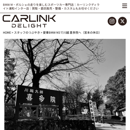
BMW M・ポルシェの走りを楽しむスポーツカー専門店｜カーリンクディラ
イト浦和インター店｜買取・委託販売・整備・カスタムもお任せください
HOME
>
スタッフのつぶやき
> 愛車BMW M3で川越 喜多院へ（宮本の休日）