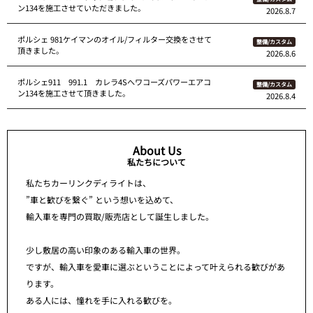
ン134を施工させていただきました。
2026.8.7
ポルシェ 981ケイマンのオイル/フィルター交換をさせて
整備/カスタム
頂きました。
2026.8.6
ポルシェ911 991.1 カレラ4Sへワコーズパワーエアコ
整備/カスタム
ン134を施工させて頂きました。
2026.8.4
About Us
私たちについて
私たちカーリンクディライトは、
”車と歓びを繋ぐ” という想いを込めて、
輸入車を専門の買取/販売店として誕生しました。
少し敷居の高い印象のある輸入車の世界。
ですが、輸入車を愛車に選ぶということによって叶えられる歓びがあ
ります。
ある人には、憧れを手に入れる歓びを。