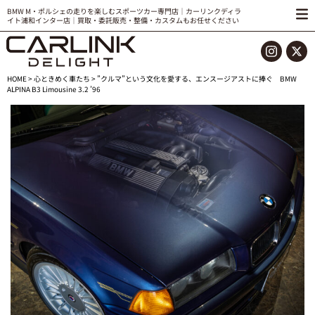
BMW M・ポルシェの走りを楽しむスポーツカー専門店｜カーリンクディラ
イト浦和インター店｜買取・委託販売・整備・カスタムもお任せください
HOME
>
心ときめく車たち
> ”クルマ”という文化を愛する、エンスージアストに捧ぐ BMW
ALPINA B3 Limousine 3.2 ’96