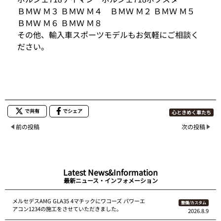
ＢＭＷ Ｍ３ ＢＭＷ Ｍ４ ＢＭＷ Ｍ２ ＢＭＷ Ｍ５
ＢＭＷ Ｍ６ ＢＭＷ Ｍ８
その他、輸入車スポーツモデルもお気軽にご相談く
ださい。
で共有
でシェア
心ときめく車たち
前の投稿
次の投稿
Latest News&Information
最新ニュース・インフォメーション
メルセデスAMG GLA35 4マチックにワコーズ パワーエ
整備/カスタム
アコン1234の施工をさせていただきました。
2026.8.9