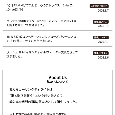
”心地のいい風”で楽しむ、心のデトックス BMW Z4
心ときめく車たち
sDrive23i ’09
2026.8.7
ポルシェ 981ボクスターにワコーズ パワーエアコン134
整備/カスタム
を施工させていただきました。
2026.8.7
BMW F87M2コンペティションにワコーズ パワーエアコ
整備/カスタム
ン134を施工させていただきました。
2026.8.7
ポルシェ 981ケイマンのオイル/フィルター交換をさせて
整備/カスタム
頂きました。
2026.8.6
About Us
私たちについて
私たちカーリンクディライトは、
”車と歓びを繋ぐ” という想いを込めて、
輸入車を専門の買取/販売店として誕生しました。
少し敷居の高い印象のある輸入車の世界。