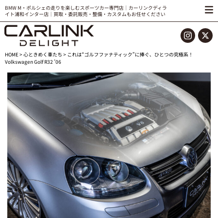
BMW M・ポルシェの走りを楽しむスポーツカー専門店｜カーリンクディラ
イト浦和インター店｜買取・委託販売・整備・カスタムもお任せください
HOME
>
心ときめく車たち
> これは“ゴルフファナティック”に捧ぐ、ひとつの究極系！
Volkswagen Golf R32 ’06