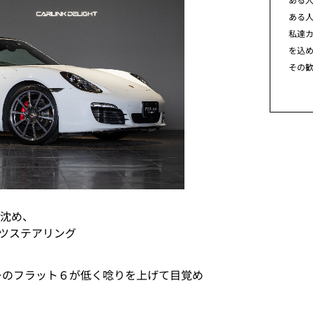
ある
私達カ
を込
その
を沈め、
ツステアリング
ーのフラット６が低く唸りを上げて目覚め