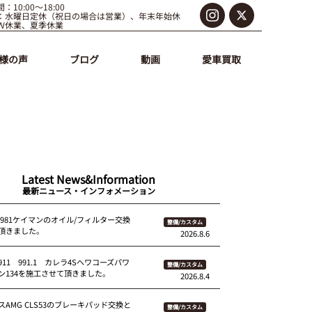
：10:00～18:00
：水曜日定休（祝日の場合は営業）、年末年始休
Ｗ休業、夏季休業
様の声
ブログ
動画
愛車買取
Latest News&Information
最新ニュース・インフォメーション
 981ケイマンのオイル/フィルター交換
整備/カスタム
頂きました。
2026.8.6
11 991.1 カレラ4Sへワコーズパワ
整備/カスタム
ン134を施工させて頂きました。
2026.8.4
AMG CLS53のブレーキパッド交換と
整備/カスタム