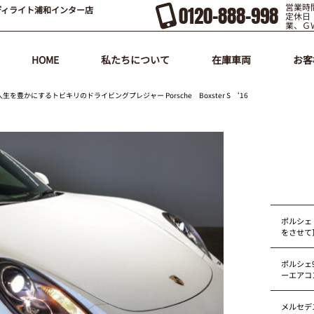
営業時間
0120-888-998
ディライト浦和インター店
定休日
業、Ｇ
HOME
私たちについて
在庫車両
お客
豊かにするトビキリのドライビングプレジャー Porsche Boxster S ‘16
ポルシェ
をさせて
ポルシェ9
ーエアコ
メルセデス