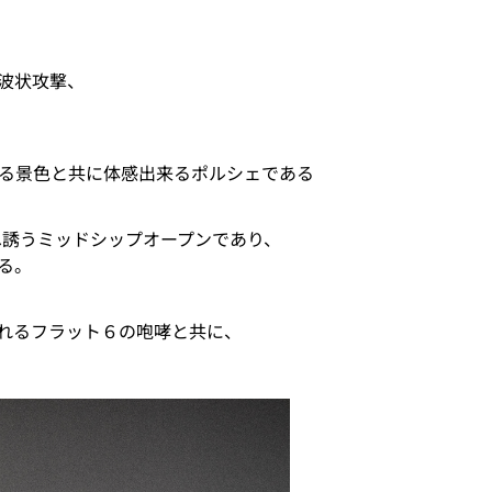
波状攻撃、
れる景色と共に体感出来るポルシェである
へ誘うミッドシップオープンであり、
る。
れるフラット６の咆哮と共に、