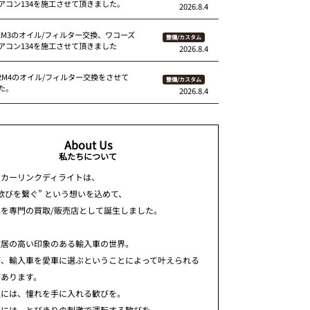
アコン134を施工させて頂きました。
2026.8.4
92M3のオイル/フィルター交換、ワコーズ
整備/カスタム
アコン134を施工させて頂きました
2026.8.4
82M4のオイル/フィルター交換をさせて
整備/カスタム
た。
2026.8.4
About Us
私たちについて
ちカーリンクディライトは、
歓びを繋ぐ” という想いを込めて、
車を専門の買取/販売店として誕生しました。
敷居の高い印象のある輸入車の世界。
が、輸入車を愛車に選ぶということによって叶えられる
があります。
人には、憧れを手に入れる歓びを。
人には、とびきりの刺激で運転する歓びを。