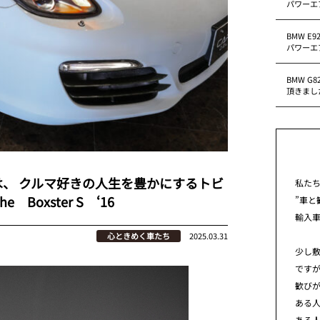
パワーエ
BMW E
パワーエ
BMW G
頂きまし
、 クルマ好きの人生を豊かにするトビ
私た
Boxster S ‘16
”車と
輸入
心ときめく車たち
2025.03.31
少し
です
歓び
ある
ある