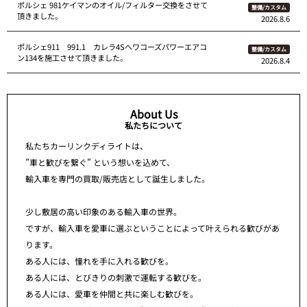
ポルシェ 981ケイマンのオイル/フィルター交換をさせて
整備/カスタム
頂きました。
2026.8.6
ポルシェ911 991.1 カレラ4Sへワコーズパワーエアコ
整備/カスタム
ン134を施工させて頂きました。
2026.8.4
About Us
私たちについて
私たちカーリンクディライトは、
”車と歓びを繋ぐ” という想いを込めて、
輸入車を専門の買取/販売店として誕生しました。
少し敷居の高い印象のある輸入車の世界。
ですが、輸入車を愛車に選ぶということによって叶えられる歓びがあ
ります。
ある人には、憧れを手に入れる歓びを。
ある人には、とびきりの刺激で運転する歓びを。
ある人には、愛車を仲間と共に楽しむ歓びを。