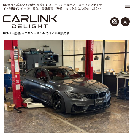
BMW M・ポルシェの走りを楽しむスポーツカー専門店｜カーリンクディラ
イト浦和インター店｜買取・委託販売・整備・カスタムもお任せください
HOME
>
整備/カスタム
> F82M4のオイル交換です！