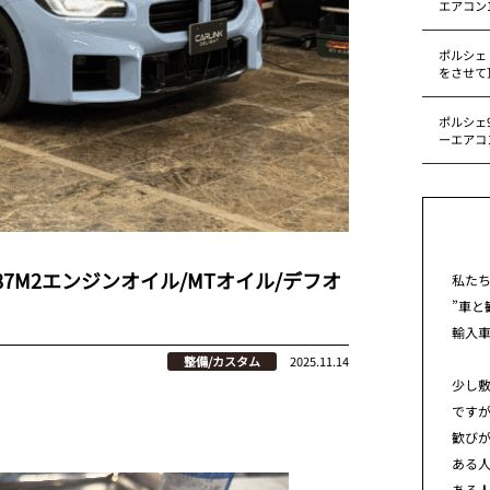
エアコン
ポルシェ
をさせて
ポルシェ9
ーエアコ
87M2エンジンオイル/MTオイル/デフオ
私た
”車と
輸入
整備/カスタム
2025.11.14
少し
です
歓び
ある
ある