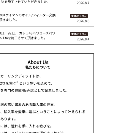
134を施工させていただきました。
2026.8.7
 981ケイマンのオイル/フィルター交換
整備/カスタム
頂きました。
2026.8.6
11 991.1 カレラ4Sへワコーズパワ
整備/カスタム
ン134を施工させて頂きました。
2026.8.4
About Us
私たちについて
ちカーリンクディライトは、
歓びを繋ぐ” という想いを込めて、
車を専門の買取/販売店として誕生しました。
敷居の高い印象のある輸入車の世界。
が、輸入車を愛車に選ぶということによって叶えられる
があります。
人には、憧れを手に入れる歓びを。
人には、とびきりの刺激で運転する歓びを。