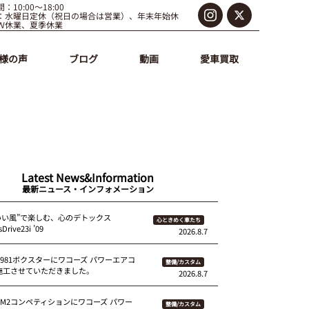
：10:00～18:00
：水曜日定休（祝日の場合は営業）、年末年始休
Ｗ休業、夏季休業
様の声
ブログ
動画
愛車買取
Latest News&Information
最新ニュース・インフォメーション
いい風”で楽しむ、心のデトックス
心ときめく車たち
Drive23i ’09
2026.8.7
 981ボクスターにワコーズ パワーエアコ
整備/カスタム
を施工させていただきました。
2026.8.7
87M2コンペティションにワコーズ パワー
整備/カスタム