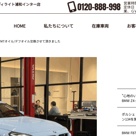
営業時間
0120-888-998
ディライト浦和インター店
定休日
業、Ｇ
HOME
私たちについて
在庫車両
お客
イル/MTオイル/デフオイル交換させて頂きました
”心地の
BMW Z4 s
ポルシェ
ン134
BMW F