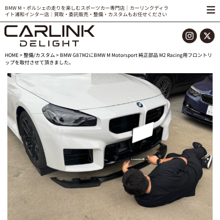
BMW M・ポルシェの走りを楽しむスポーツカー専門店｜カーリンクディラ
イト浦和インター店｜買取・委託販売・整備・カスタムもお任せください
HOME
>
整備/カスタム
> BMW G87M2にBMW M Motorsport 純正部品 M2 Racing用フロントリ
ップを取付させて頂きました。