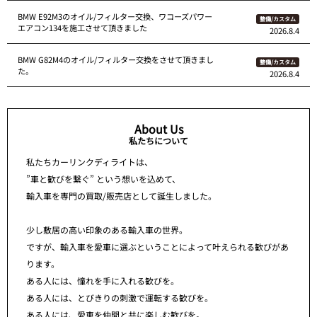
BMW E92M3のオイル/フィルター交換、ワコーズパワー
整備/カスタム
エアコン134を施工させて頂きました
2026.8.4
BMW G82M4のオイル/フィルター交換をさせて頂きまし
整備/カスタム
た。
2026.8.4
About Us
私たちについて
私たちカーリンクディライトは、
”車と歓びを繋ぐ” という想いを込めて、
輸入車を専門の買取/販売店として誕生しました。
少し敷居の高い印象のある輸入車の世界。
ですが、輸入車を愛車に選ぶということによって叶えられる歓びがあ
ります。
ある人には、憧れを手に入れる歓びを。
ある人には、とびきりの刺激で運転する歓びを。
ある人には、愛車を仲間と共に楽しむ歓びを。