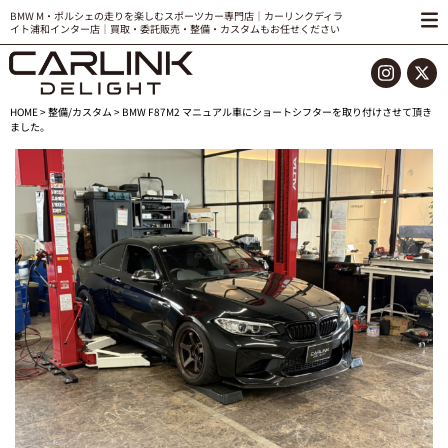
BMW M・ポルシェの走りを楽しむスポーツカー専門店｜カーリンクディラ
イト浦和インター店｜買取・委託販売・整備・カスタムもお任せください
HOME
>
整備/カスタム
> BMW F87M2 マニュアル車にショートシフターを取り付けさせて頂き
ました。