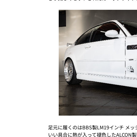
足元に履くのはBBS製LM19インチ メ
いい具合に熱が入って褪色したALCON