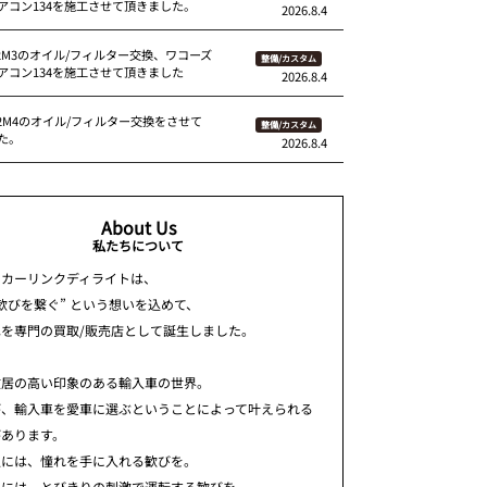
アコン134を施工させて頂きました。
2026.8.4
92M3のオイル/フィルター交換、ワコーズ
整備/カスタム
アコン134を施工させて頂きました
2026.8.4
82M4のオイル/フィルター交換をさせて
整備/カスタム
た。
2026.8.4
About Us
私たちについて
ちカーリンクディライトは、
歓びを繋ぐ” という想いを込めて、
車を専門の買取/販売店として誕生しました。
敷居の高い印象のある輸入車の世界。
が、輸入車を愛車に選ぶということによって叶えられる
があります。
人には、憧れを手に入れる歓びを。
人には、とびきりの刺激で運転する歓びを。