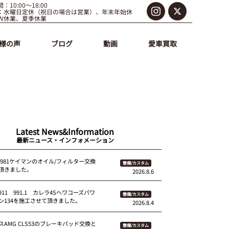
：10:00～18:00
：水曜日定休（祝日の場合は営業）、年末年始休
Ｗ休業、夏季休業
様の声
ブログ
動画
愛車買取
Latest News&Information
最新ニュース・インフォメーション
 981ケイマンのオイル/フィルター交換
整備/カスタム
頂きました。
2026.8.6
11 991.1 カレラ4Sへワコーズパワ
整備/カスタム
ン134を施工させて頂きました。
2026.8.4
AMG CLS53のブレーキパッド交換と
整備/カスタム