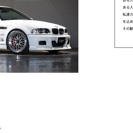
ある
私達カ
を込
その
。