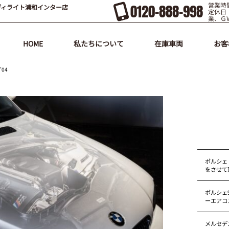
営業時間
0120-888-998
ディライト浦和インター店
定休日
業、Ｇ
HOME
私たちについて
在庫車両
お客
04
ポルシェ
をさせて
ポルシェ9
ーエアコ
メルセデス