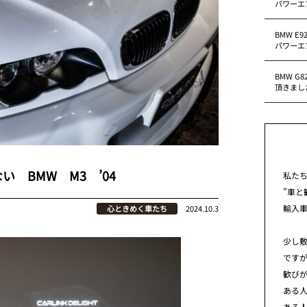
パワーエ
BMW E
パワーエ
BMW G
頂きまし
 BMW M3 ’04
私た
”車と
輸入
心ときめく車たち
2024.10.3
少し
です
歓び
ある
ある