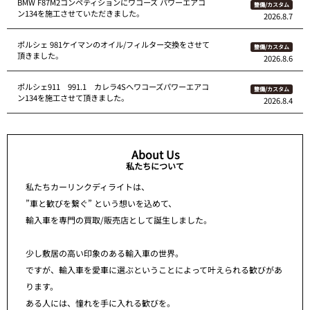
BMW F87M2コンペティションにワコーズ パワーエアコ
整備/カスタム
ン134を施工させていただきました。
2026.8.7
ポルシェ 981ケイマンのオイル/フィルター交換をさせて
整備/カスタム
頂きました。
2026.8.6
ポルシェ911 991.1 カレラ4Sへワコーズパワーエアコ
整備/カスタム
ン134を施工させて頂きました。
2026.8.4
About Us
私たちについて
私たちカーリンクディライトは、
”車と歓びを繋ぐ” という想いを込めて、
輸入車を専門の買取/販売店として誕生しました。
少し敷居の高い印象のある輸入車の世界。
ですが、輸入車を愛車に選ぶということによって叶えられる歓びがあ
ります。
ある人には、憧れを手に入れる歓びを。