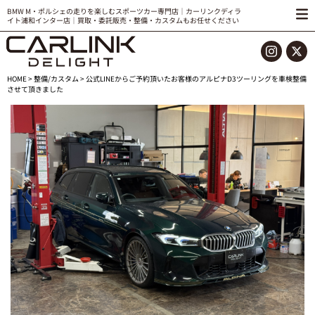
BMW M・ポルシェの走りを楽しむスポーツカー専門店｜カーリンクディラ
イト浦和インター店｜買取・委託販売・整備・カスタムもお任せください
HOME
>
整備/カスタム
> 公式LINEからご予約頂いたお客様のアルピナD3ツーリングを車検整備
させて頂きました