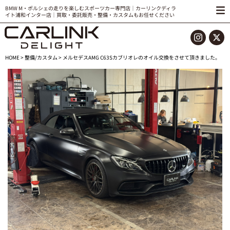
BMW M・ポルシェの走りを楽しむスポーツカー専門店｜カーリンクディラ
イト浦和インター店｜買取・委託販売・整備・カスタムもお任せください
HOME
>
整備/カスタム
> メルセデスAMG C63Sカブリオレのオイル交換をさせて頂きました。