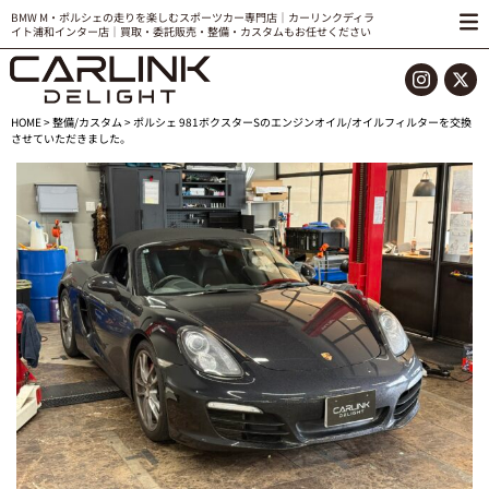
BMW M・ポルシェの走りを楽しむスポーツカー専門店｜カーリンクディラ
イト浦和インター店｜買取・委託販売・整備・カスタムもお任せください
HOME
>
整備/カスタム
> ポルシェ 981ボクスターSのエンジンオイル/オイルフィルターを交換
させていただきました。