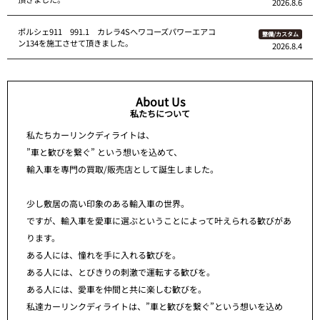
2026.8.6
ポルシェ911 991.1 カレラ4Sへワコーズパワーエアコ
整備/カスタム
ン134を施工させて頂きました。
2026.8.4
About Us
私たちについて
私たちカーリンクディライトは、
”車と歓びを繋ぐ” という想いを込めて、
輸入車を専門の買取/販売店として誕生しました。
少し敷居の高い印象のある輸入車の世界。
ですが、輸入車を愛車に選ぶということによって叶えられる歓びがあ
ります。
ある人には、憧れを手に入れる歓びを。
ある人には、とびきりの刺激で運転する歓びを。
ある人には、愛車を仲間と共に楽しむ歓びを。
私達カーリンクディライトは、”車と歓びを繋ぐ”という想いを込め