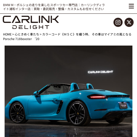
BMW M・ポルシェの走りを楽しむスポーツカー専門店｜カーリンクディラ
イト浦和インター店｜買取・委託販売・整備・カスタムもお任せください
HOME
>
心ときめく車たち
> カラーコード《Ｍ５Ｃ》を纏う時、 その車はマイアミの風となる
Porsche 718boxster ‘20