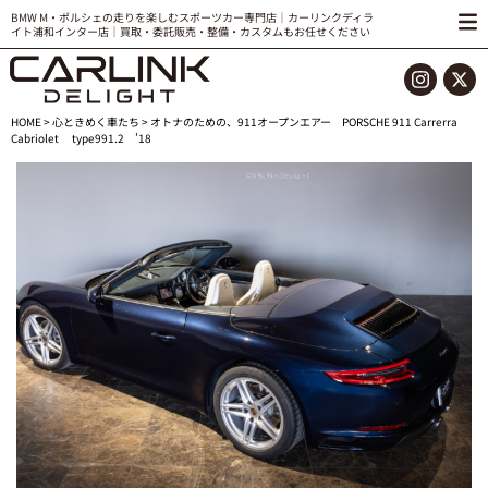
BMW M・ポルシェの走りを楽しむスポーツカー専門店｜カーリンクディラ
イト浦和インター店｜買取・委託販売・整備・カスタムもお任せください
HOME
>
心ときめく車たち
> オトナのための、911オープンエアー PORSCHE 911 Carrerra
Cabriolet type991.2 ’18