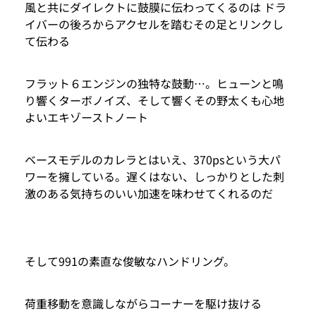
風と共にダイレクトに鼓膜に伝わってくるのは ドラ
イバーの後ろからアクセルを踏むその足とリンクし
て伝わる
フラット６エンジンの独特な鼓動…。ヒューンと鳴
り響くターボノイズ、そして響くその野太くも心地
よいエキゾーストノート
ベースモデルのカレラとはいえ、370psという大パ
ワーを擁している。遅くはない、しっかりとした刺
激のある気持ちのいい加速を味わせてくれるのだ
そして991の素直な俊敏なハンドリング。
荷重移動を意識しながらコーナーを駆け抜ける