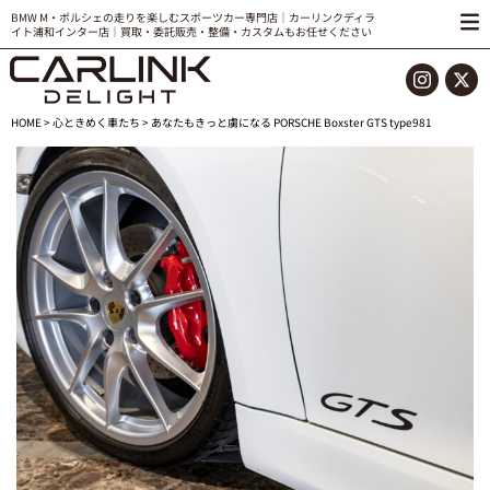
BMW M・ポルシェの走りを楽しむスポーツカー専門店｜カーリンクディラ
イト浦和インター店｜買取・委託販売・整備・カスタムもお任せください
HOME
>
心ときめく車たち
> あなたもきっと虜になる PORSCHE Boxster GTS type981