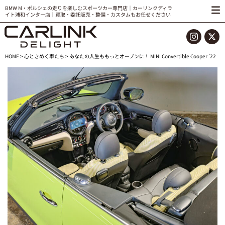
BMW M・ポルシェの走りを楽しむスポーツカー専門店｜カーリンクディラ
イト浦和インター店｜買取・委託販売・整備・カスタムもお任せください
HOME
>
心ときめく車たち
> あなたの人生ももっとオープンに！ MINI Convertible Cooper ’22