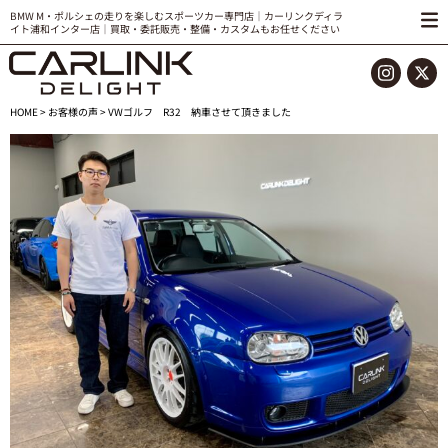
BMW M・ポルシェの走りを楽しむスポーツカー専門店｜カーリンクディラ
イト浦和インター店｜買取・委託販売・整備・カスタムもお任せください
HOME
>
お客様の声
> VWゴルフ R32 納車させて頂きました