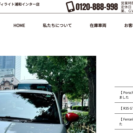
営業時間
0120-888-998
ディライト浦和インター店
定休日
業、Ｇ
HOME
私たちについて
在庫車両
お客
【 Pors
ました
【 R35
【 Fer
た