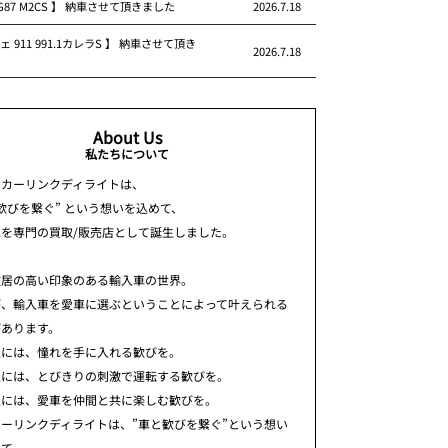
 G87 M2CS 】 納車させて頂きました
2026.7.18
ェ 911 991.1カレラS 】 納車させて頂き
2026.7.18
About Us
私たちについて
ちカーリンクディライトは、
歓びを繋ぐ” という想いを込めて、
車を専門の買取/販売店として誕生しました。
敷居の高い印象のある輸入車の世界。
が、輸入車を愛車に選ぶということによって叶えられる
があります。
人には、憧れを手に入れる歓びを。
人には、とびきりの刺激で運転する歓びを。
人には、愛車を仲間と共に楽しむ歓びを。
ーリンクディライトは、”車と歓びを繋ぐ”という想い
めて、