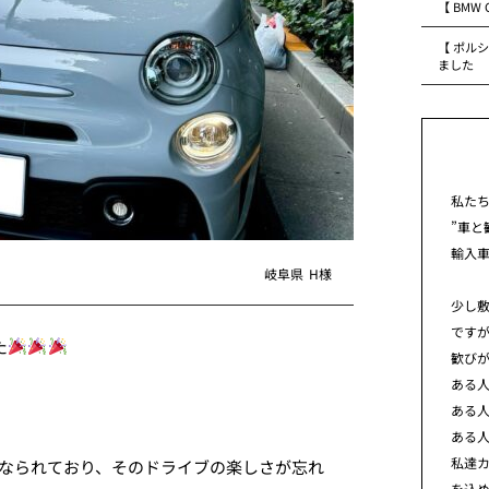
【 BMW
【 ポルシ
ました
私た
”車と
輸入
岐阜県
H様
少し
です
た
歓び
ある
ある
ある
私達カ
になられており、そのドライブの楽しさが忘れ
を込