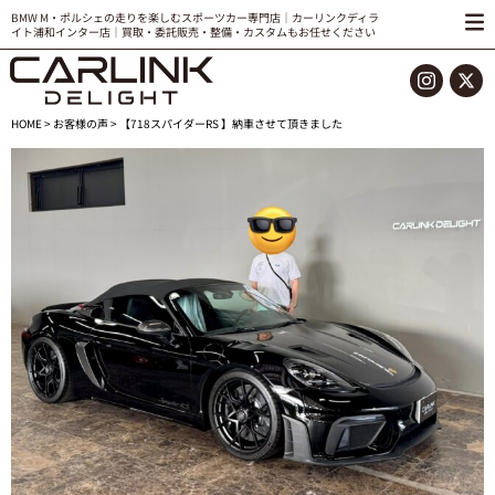
BMW M・ポルシェの走りを楽しむスポーツカー専門店｜カーリンクディラ
イト浦和インター店｜買取・委託販売・整備・カスタムもお任せください
HOME
>
お客様の声
> 【718スパイダーRS 】納車させて頂きました