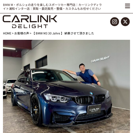
BMW M・ポルシェの走りを楽しむスポーツカー専門店｜カーリンクディラ
イト浦和インター店｜買取・委託販売・整備・カスタムもお任せください
HOME
>
お客様の声
> 【 BMW M3 30 Jahre 】 納車させて頂きました