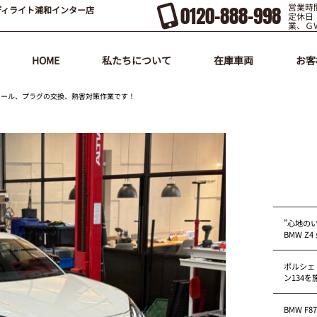
営業時間
0120-888-998
ディライト浦和インター店
定休日
業、Ｇ
HOME
私たちについて
在庫車両
お客
ストール、プラグの交換、熱害対策作業です！
”心地の
BMW Z4 s
ポルシェ
ン134
BMW F