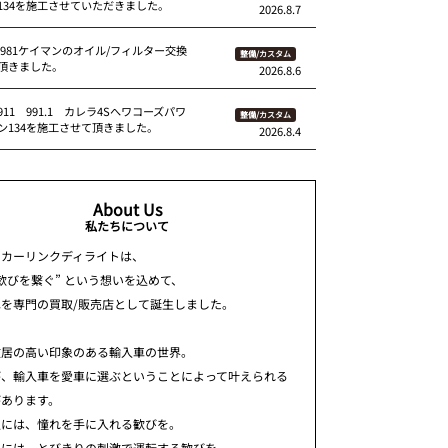
134を施工させていただきました。
2026.8.7
 981ケイマンのオイル/フィルター交換
整備/カスタム
頂きました。
2026.8.6
11 991.1 カレラ4Sへワコーズパワ
整備/カスタム
ン134を施工させて頂きました。
2026.8.4
About Us
私たちについて
ちカーリンクディライトは、
歓びを繋ぐ” という想いを込めて、
車を専門の買取/販売店として誕生しました。
敷居の高い印象のある輸入車の世界。
が、輸入車を愛車に選ぶということによって叶えられる
があります。
人には、憧れを手に入れる歓びを。
人には、とびきりの刺激で運転する歓びを。