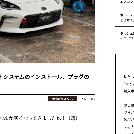
エアコン
ポルシェ
をさせて
ポルシェ9
ーエアコ
ストシステムのインストール、プラグの
私た
”車と
輸入
整備/カスタム
2025.10.7
少し
です
なんか寒くなってきましたね！（嬉）
歓び
ある
ある