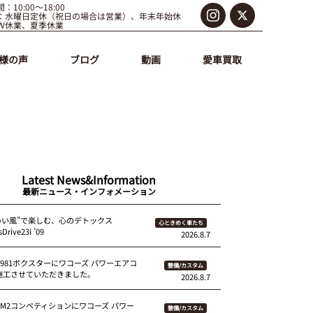
：10:00～18:00
：水曜日定休（祝日の場合は営業）、年末年始休
Ｗ休業、夏季休業
様の声
ブログ
動画
愛車買取
Latest News&Information
最新ニュース・インフォメーション
いい風”で楽しむ、心のデトックス
心ときめく車たち
Drive23i ’09
2026.8.7
 981ボクスターにワコーズ パワーエアコ
整備/カスタム
を施工させていただきました。
2026.8.7
87M2コンペティションにワコーズ パワー
整備/カスタム