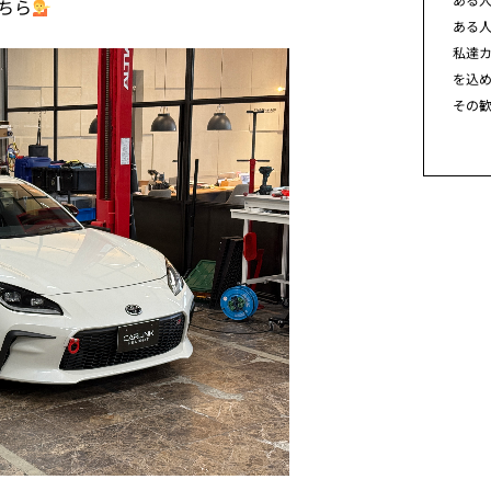
ちら
ある
私達カ
を込
その