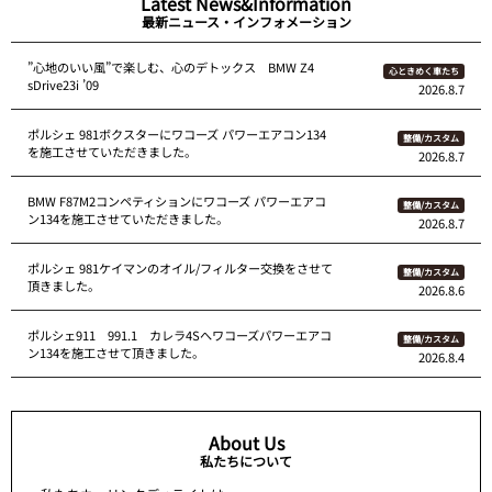
Latest News&Information
最新ニュース・インフォメーション
”心地のいい風”で楽しむ、心のデトックス BMW Z4
心ときめく車たち
sDrive23i ’09
2026.8.7
ポルシェ 981ボクスターにワコーズ パワーエアコン134
整備/カスタム
を施工させていただきました。
2026.8.7
BMW F87M2コンペティションにワコーズ パワーエアコ
整備/カスタム
ン134を施工させていただきました。
2026.8.7
ポルシェ 981ケイマンのオイル/フィルター交換をさせて
整備/カスタム
頂きました。
2026.8.6
ポルシェ911 991.1 カレラ4Sへワコーズパワーエアコ
整備/カスタム
ン134を施工させて頂きました。
2026.8.4
About Us
私たちについて