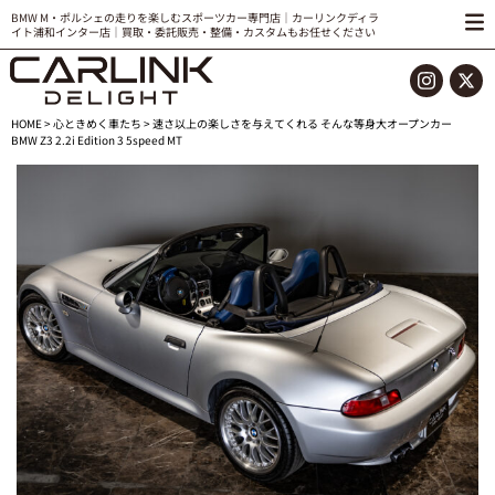
BMW M・ポルシェの走りを楽しむスポーツカー専門店｜カーリンクディラ
イト浦和インター店｜買取・委託販売・整備・カスタムもお任せください
HOME
>
心ときめく車たち
> 速さ以上の楽しさを与えてくれる そんな等身大オープンカー
BMW Z3 2.2i Edition 3 5speed MT