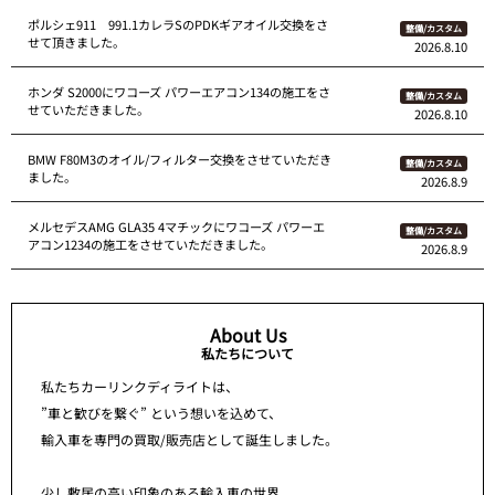
ポルシェ911 991.1カレラSのPDKギアオイル交換をさ
整備/カスタム
せて頂きました。
2026.8.10
ホンダ S2000にワコーズ パワーエアコン134の施工をさ
整備/カスタム
せていただきました。
2026.8.10
BMW F80M3のオイル/フィルター交換をさせていただき
整備/カスタム
ました。
2026.8.9
メルセデスAMG GLA35 4マチックにワコーズ パワーエ
整備/カスタム
アコン1234の施工をさせていただきました。
2026.8.9
About Us
私たちについて
私たちカーリンクディライトは、
”車と歓びを繋ぐ” という想いを込めて、
輸入車を専門の買取/販売店として誕生しました。
少し敷居の高い印象のある輸入車の世界。