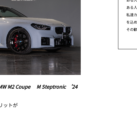
ある
私達カ
を込
その
MW M2 Coupe M Steptronic ’24
リットが