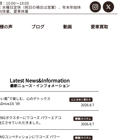
：10:00～18:00
：水曜日定休（祝日の場合は営業）、年末年始休
Ｗ休業、夏季休業
様の声
ブログ
動画
愛車買取
Latest News&Information
最新ニュース・インフォメーション
いい風”で楽しむ、心のデトックス
心ときめく車たち
Drive23i ’09
2026.8.7
 981ボクスターにワコーズ パワーエアコ
整備/カスタム
を施工させていただきました。
2026.8.7
87M2コンペティションにワコーズ パワー
整備/カスタム