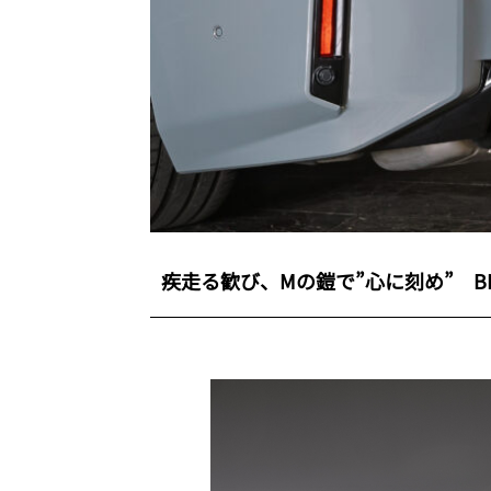
疾走る歓び、Mの鎧で”心に刻め” BMW M