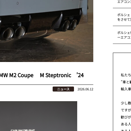
エアコン
ポルシェ
をさせて
ポルシェ9
ーエアコ
2 Coupe M Steptronic ’24
私た
”車と
輸入
ニュース
2026.06.12
少し
です
歓び
ある
ある