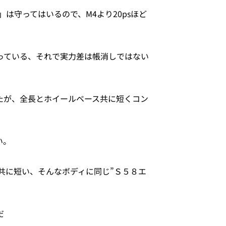
は守ってはいるので、M4より20psほど
もっている、それで実力差は帳消しではない
ったが、全長とホイールベース共に短くコン
い。
共に短い、そんなボディに同じ”Ｓ５８エ
だ