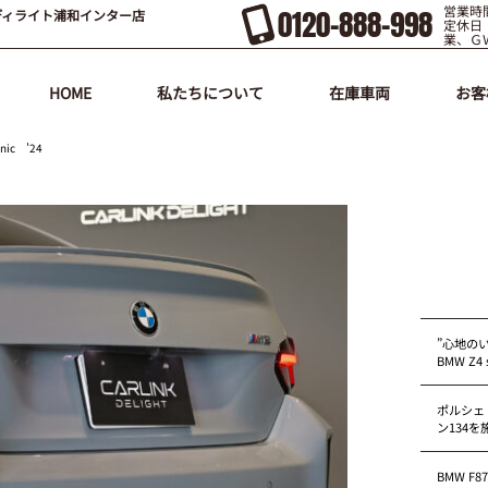
営業時間
0120-888-998
ディライト浦和インター店
定休日
業、Ｇ
HOME
私たちについて
在庫車両
お客
nic ’24
”心地の
BMW Z4 s
ポルシェ
ン134
BMW F