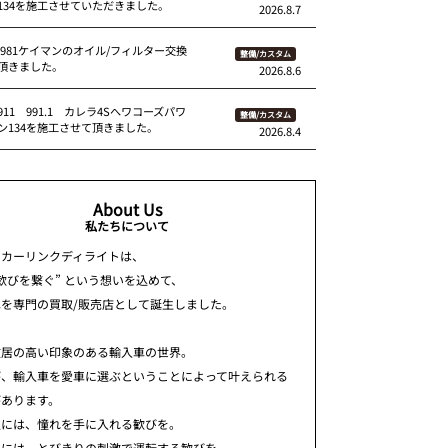
134を施工させていただきました。
2026.8.7
 981ケイマンのオイル/フィルター交換
整備/カスタム
頂きました。
2026.8.6
11 991.1 カレラ4Sへワコーズパワ
整備/カスタム
ン134を施工させて頂きました。
2026.8.4
About Us
私たちについて
ちカーリンクディライトは、
歓びを繋ぐ” という想いを込めて、
車を専門の買取/販売店として誕生しました。
敷居の高い印象のある輸入車の世界。
が、輸入車を愛車に選ぶということによって叶えられる
があります。
人には、憧れを手に入れる歓びを。
人には、とびきりの刺激で運転する歓びを。