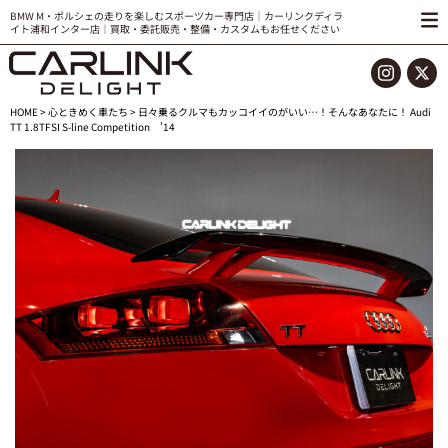
BMW M・ポルシェの走りを楽しむスポーツカー専門店｜カーリンクディラ
イト浦和インター店｜買取・委託販売・整備・カスタムもお任せください
HOME
>
心ときめく車たち
> 日々乗るクルマもカッコイイのがいい…！そんなあなたに！ Audi
TT 1.8TFSI S-line Competition ’14