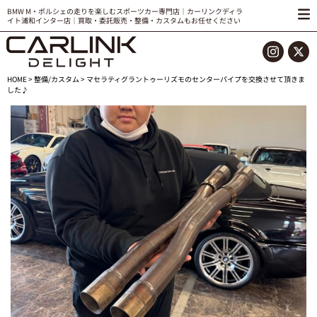
BMW M・ポルシェの走りを楽しむスポーツカー専門店｜カーリンクディラ
イト浦和インター店｜買取・委託販売・整備・カスタムもお任せください
HOME
>
整備/カスタム
> マセラティグラントゥーリズモのセンターパイプを交換させて頂きま
した♪