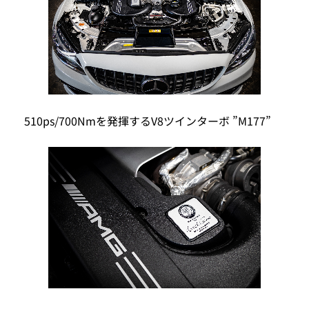
510ps/700Nmを発揮するV8ツインターボ ”M177”