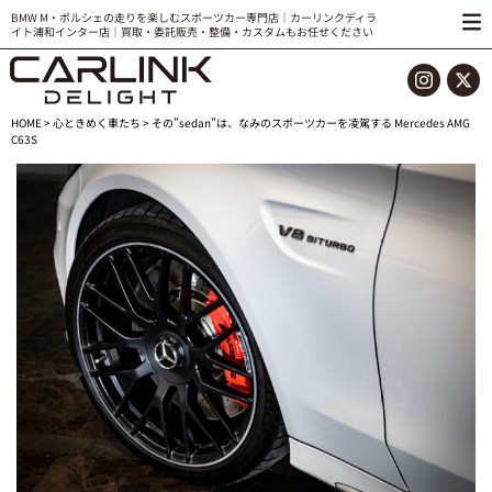
BMW M・ポルシェの走りを楽しむスポーツカー専門店｜カーリンクディラ
イト浦和インター店｜買取・委託販売・整備・カスタムもお任せください
HOME
>
心ときめく車たち
> その”sedan”は、なみのスポーツカーを凌駕する Mercedes AMG
C63S