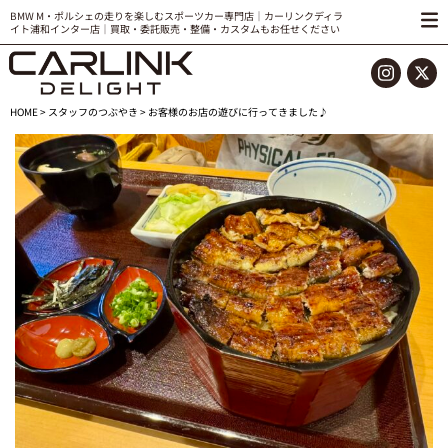
BMW M・ポルシェの走りを楽しむスポーツカー専門店｜カーリンクディラ
イト浦和インター店｜買取・委託販売・整備・カスタムもお任せください
HOME
>
スタッフのつぶやき
> お客様のお店の遊びに行ってきました♪