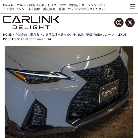
BMW M・ポルシェの走りを楽しむスポーツカー専門店｜カーリンクディラ
イト浦和インター店｜買取・委託販売・整備・カスタムもお任せください
HOME
>
心ときめく車たち
> いま手にすべきもの、それはNIPPON-V8NAサルーン LEXUS
IS500 F SPORT Performance ‘24