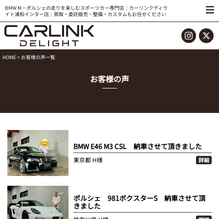
BMW M・ポルシェの走りを楽しむスポーツカー専門店｜カーリンクディラ
イト浦和インター店｜買取・委託販売・整備・カスタムもお任せください
HOME
> お客様の声一覧
お客様の声
BMW E46 M3 CSL 納車させて頂きました
東京都
H様
詳細
ポルシェ 981ボクスターS 納車させて頂
きました