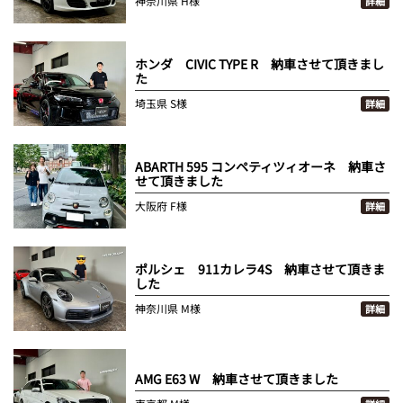
神奈川県
H様
詳細
ホンダ CIVIC TYPE R 納車させて頂きまし
た
埼玉県
S様
詳細
ABARTH 595 コンペティツィオーネ 納車さ
せて頂きました
大阪府
F様
詳細
ポルシェ 911カレラ4S 納車させて頂きま
した
神奈川県
M様
詳細
AMG E63 W 納車させて頂きました