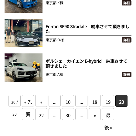
東京都
K様
詳細
Ferrari SF90 Stradale 納車させて頂きまし
た
東京都
O様
詳細
ポルシェ カイエン E-hybrid 納車させて
頂きました
東京都
A様
詳細
« 先
«
...
10
...
18
19
20
20 /
頭
30
21
22
...
30
...
»
最
後 »