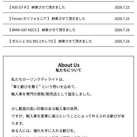
【 R35 GT-R 】 納車させて頂きました
2026.7.23
【 Ferrari カリフォルニア 】 納車させて頂きました
2026.7.23
【 BMW G87 M2CS 】 納車させて頂きました
2026.7.18
【 ポルシェ 911 991.1カレラS 】 納車させて頂きました
2026.7.18
About Us
私たちについて
私たちカーリンクディライトは、
”車と歓びを繋ぐ” という想いを込めて、
輸入車を専門の買取/販売店として誕生しました。
少し敷居の高い印象のある輸入車の世界。
ですが、輸入車を愛車に選ぶということによって叶えられる歓びがあ
ります。
ある人には、憧れを手に入れる歓びを。