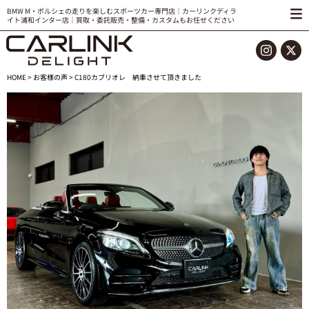
BMW M・ポルシェの走りを楽しむスポーツカー専門店｜カーリンクディラ
イト浦和インター店｜買取・委託販売・整備・カスタムもお任せください
HOME
>
お客様の声
> C180カブリオレ 納車させて頂きました