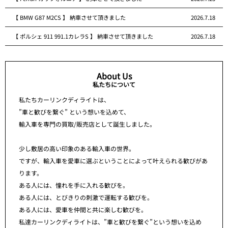
【 BMW G87 M2CS 】 納車させて頂きました
2026.7.18
【 ポルシェ 911 991.1カレラS 】 納車させて頂きました
2026.7.18
About Us
私たちについて
私たちカーリンクディライトは、
”車と歓びを繋ぐ” という想いを込めて、
輸入車を専門の買取/販売店として誕生しました。
少し敷居の高い印象のある輸入車の世界。
ですが、輸入車を愛車に選ぶということによって叶えられる歓びがあ
ります。
ある人には、憧れを手に入れる歓びを。
ある人には、とびきりの刺激で運転する歓びを。
ある人には、愛車を仲間と共に楽しむ歓びを。
私達カーリンクディライトは、”車と歓びを繋ぐ”という想いを込め