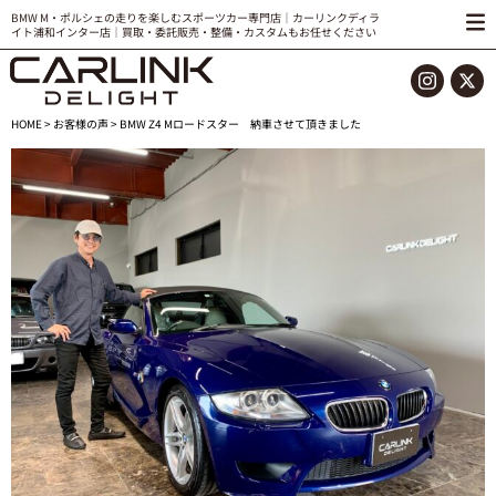
BMW M・ポルシェの走りを楽しむスポーツカー専門店｜カーリンクディラ
イト浦和インター店｜買取・委託販売・整備・カスタムもお任せください
HOME
>
お客様の声
> BMW Z4 Mロードスター 納車させて頂きました