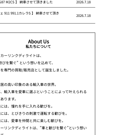
 G87 M2CS 】 納車させて頂きました
2026.7.18
ェ 911 991.1カレラS 】 納車させて頂き
2026.7.18
About Us
私たちについて
ちカーリンクディライトは、
歓びを繋ぐ” という想いを込めて、
車を専門の買取/販売店として誕生しました。
敷居の高い印象のある輸入車の世界。
が、輸入車を愛車に選ぶということによって叶えられる
があります。
人には、憧れを手に入れる歓びを。
人には、とびきりの刺激で運転する歓びを。
人には、愛車を仲間と共に楽しむ歓びを。
ーリンクディライトは、”車と歓びを繋ぐ”という想い
めて、