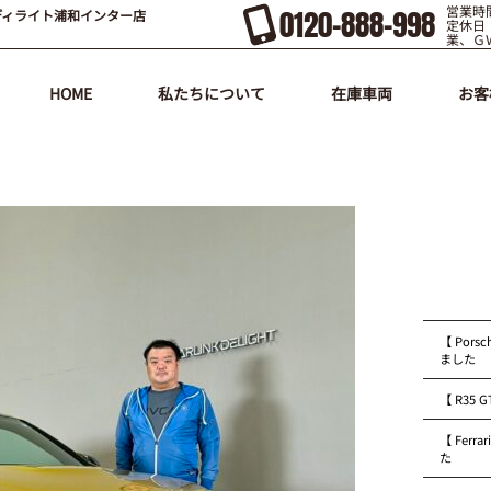
営業時間
0120-888-998
ディライト浦和インター店
定休日
業、Ｇ
HOME
私たちについて
在庫車両
お客
【 Pors
ました
【 R35
【 Fer
た