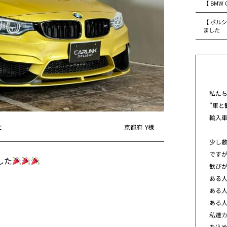
【 BMW
【 ポルシ
ました
私た
”車と
輸入
た
京都府
Y様
少し
です
した
歓び
ある
ある
ある
私達カ
を込