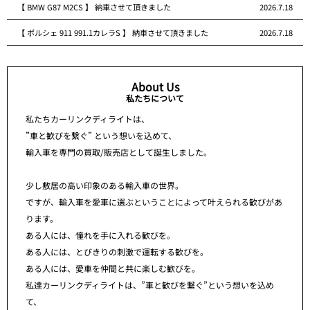
【 BMW G87 M2CS 】 納車させて頂きました
2026.7.18
【 ポルシェ 911 991.1カレラS 】 納車させて頂きました
2026.7.18
About Us
私たちについて
私たちカーリンクディライトは、
”車と歓びを繋ぐ” という想いを込めて、
輸入車を専門の買取/販売店として誕生しました。
少し敷居の高い印象のある輸入車の世界。
ですが、輸入車を愛車に選ぶということによって叶えられる歓びがあ
ります。
ある人には、憧れを手に入れる歓びを。
ある人には、とびきりの刺激で運転する歓びを。
ある人には、愛車を仲間と共に楽しむ歓びを。
私達カーリンクディライトは、”車と歓びを繋ぐ”という想いを込め
て、