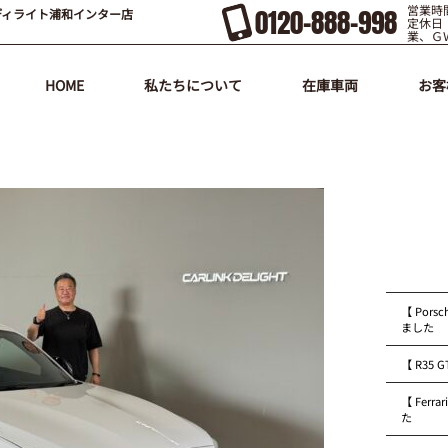
営業時間
0120-888-998
ディライト浦和インター店
定休日
業、Ｇ
HOME
私たちについて
在庫車両
お客
【 Pors
ました
【 R35
【 Fer
た