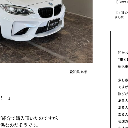
【 BMW
【 ポルシ
ました
私た
”車と
輸入
愛知県
K様
少し
です
歓び
！！」
ある
ある
ある
ご紹介で購入頂いたのですが、
私達カ
関係なのだそうです。
を込