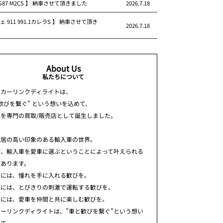
 G87 M2CS 】 納車させて頂きました
2026.7.18
ェ 911 991.1カレラS 】 納車させて頂き
2026.7.18
About Us
私たちについて
ちカーリンクディライトは、
歓びを繋ぐ” という想いを込めて、
車を専門の買取/販売店として誕生しました。
敷居の高い印象のある輸入車の世界。
が、輸入車を愛車に選ぶということによって叶えられる
があります。
人には、憧れを手に入れる歓びを。
人には、とびきりの刺激で運転する歓びを。
人には、愛車を仲間と共に楽しむ歓びを。
ーリンクディライトは、”車と歓びを繋ぐ”という想い
めて、