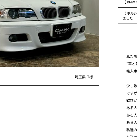
【 BMW
【 ポルシ
ました
私た
”車と
輸入
埼玉県
T様
少し
です
歓び
ある
ある
ある
私達カ
を込