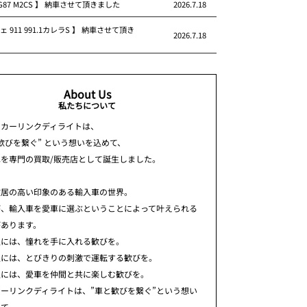
 G87 M2CS 】 納車させて頂きました
2026.7.18
ェ 911 991.1カレラS 】 納車させて頂き
2026.7.18
About Us
私たちについて
ちカーリンクディライトは、
歓びを繋ぐ” という想いを込めて、
車を専門の買取/販売店として誕生しました。
敷居の高い印象のある輸入車の世界。
が、輸入車を愛車に選ぶということによって叶えられる
があります。
人には、憧れを手に入れる歓びを。
人には、とびきりの刺激で運転する歓びを。
人には、愛車を仲間と共に楽しむ歓びを。
ーリンクディライトは、”車と歓びを繋ぐ”という想い
めて、