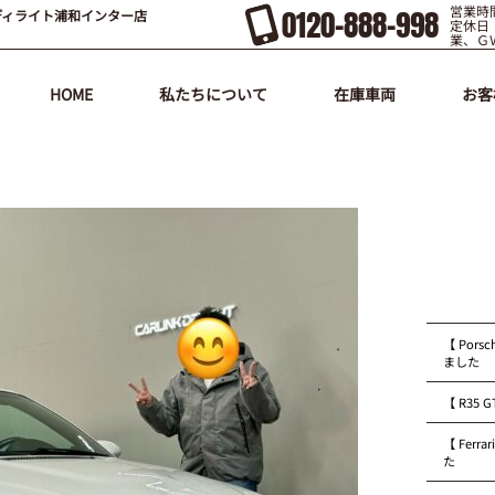
営業時間
0120-888-998
ディライト浦和インター店
定休日
業、Ｇ
HOME
私たちについて
在庫車両
お客
【 Pors
ました
【 R35
【 Fer
た