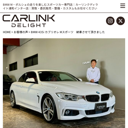
BMW M・ポルシェの走りを楽しむスポーツカー専門店｜カーリンクディラ
イト浦和インター店｜買取・委託販売・整備・カスタムもお任せください
HOME
>
お客様の声
> BMW 435i カブリオレ Mスポーツ 納車させて頂きました