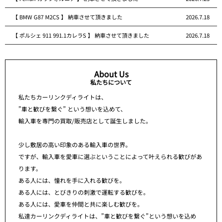
【 BMW G87 M2CS 】 納車させて頂きました
2026.7.18
【 ポルシェ 911 991.1カレラS 】 納車させて頂きました
2026.7.18
About Us
私たちについて
私たちカーリンクディライトは、
”車と歓びを繋ぐ” という想いを込めて、
輸入車を専門の買取/販売店として誕生しました。
少し敷居の高い印象のある輸入車の世界。
ですが、輸入車を愛車に選ぶということによって叶えられる歓びがあ
ります。
ある人には、憧れを手に入れる歓びを。
ある人には、とびきりの刺激で運転する歓びを。
ある人には、愛車を仲間と共に楽しむ歓びを。
私達カーリンクディライトは、”車と歓びを繋ぐ”という想いを込め