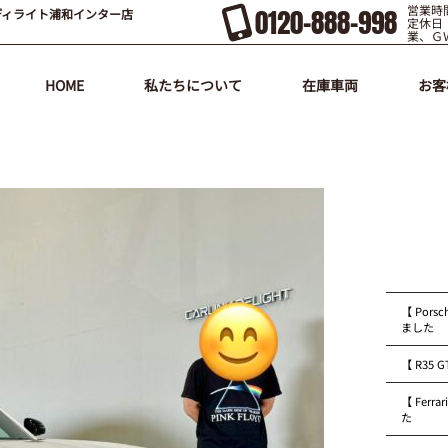
営業時間
0120-888-998
ディライト浦和インター店
定休日
業、Ｇ
HOME
私たちについて
在庫車両
お客
【 Pors
ました
【 R35
【 Fer
た