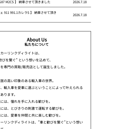
 G87 M2CS 】 納車させて頂きました
2026.7.18
ェ 911 991.1カレラS 】 納車させて頂き
2026.7.18
About Us
私たちについて
ちカーリンクディライトは、
歓びを繋ぐ” という想いを込めて、
車を専門の買取/販売店として誕生しました。
敷居の高い印象のある輸入車の世界。
が、輸入車を愛車に選ぶということによって叶えられる
があります。
人には、憧れを手に入れる歓びを。
人には、とびきりの刺激で運転する歓びを。
人には、愛車を仲間と共に楽しむ歓びを。
ーリンクディライトは、”車と歓びを繋ぐ”という想い
めて、