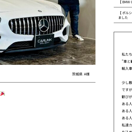
【 BMW
【 ポルシ
ました
私た
”車と
輸入
茨城県
A様
少し
です
歓び
ある
ある
ある
私達カ
を込