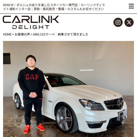
BMW M・ポルシェの走りを楽しむスポーツカー専門店｜カーリンクディラ
イト浦和インター店｜買取・委託販売・整備・カスタムもお任せください
HOME
>
お客様の声
> AMG C63クーペ 納車させて頂きました