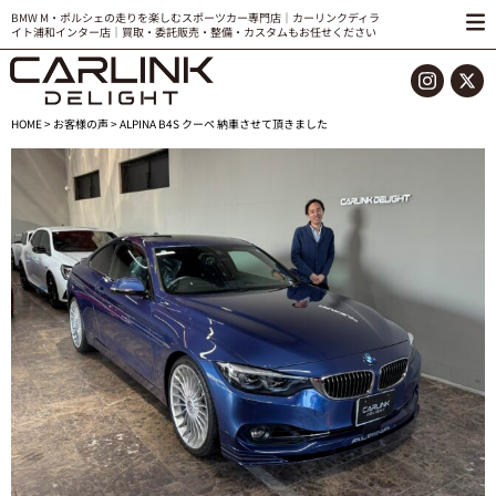
BMW M・ポルシェの走りを楽しむスポーツカー専門店｜カーリンクディラ
イト浦和インター店｜買取・委託販売・整備・カスタムもお任せください
HOME
>
お客様の声
> ALPINA B4S クーペ 納車させて頂きました