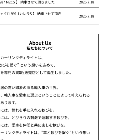
 G87 M2CS 】 納車させて頂きました
2026.7.18
ェ 911 991.1カレラS 】 納車させて頂き
2026.7.18
About Us
私たちについて
ちカーリンクディライトは、
歓びを繋ぐ” という想いを込めて、
車を専門の買取/販売店として誕生しました。
敷居の高い印象のある輸入車の世界。
が、輸入車を愛車に選ぶということによって叶えられる
があります。
人には、憧れを手に入れる歓びを。
人には、とびきりの刺激で運転する歓びを。
人には、愛車を仲間と共に楽しむ歓びを。
ーリンクディライトは、”車と歓びを繋ぐ”という想い
めて、