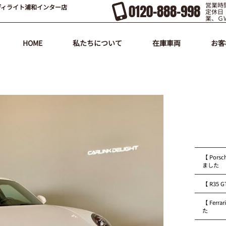
営業時間
0120-888-998
ディライト浦和インター店
定休日
業、Ｇ
HOME
私たちについて
在庫車両
お客
【 Pors
ました
【 R35
【 Fer
た