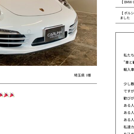
【 BMW
【 ポルシ
ました
私た
”車と
輸入
埼玉県
I様
少し
です
歓び
ある
ある
ある
私達カ
を込