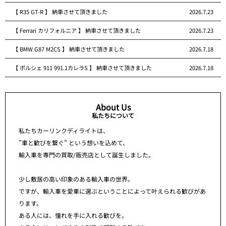
【 R35 GT-R 】 納車させて頂きました
2026.7.23
【 Ferrari カリフォルニア 】 納車させて頂きました
2026.7.23
【 BMW G87 M2CS 】 納車させて頂きました
2026.7.18
【 ポルシェ 911 991.1カレラS 】 納車させて頂きました
2026.7.18
About Us
私たちについて
私たちカーリンクディライトは、
”車と歓びを繋ぐ” という想いを込めて、
輸入車を専門の買取/販売店として誕生しました。
少し敷居の高い印象のある輸入車の世界。
ですが、輸入車を愛車に選ぶということによって叶えられる歓びがあ
ります。
ある人には、憧れを手に入れる歓びを。