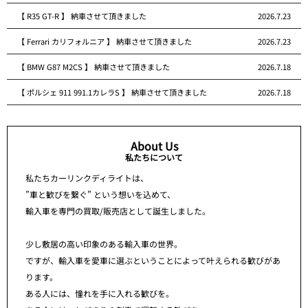
【 R35 GT-R 】 納車させて頂きました
2026.7.23
【 Ferrari カリフォルニア 】 納車させて頂きました
2026.7.23
【 BMW G87 M2CS 】 納車させて頂きました
2026.7.18
【 ポルシェ 911 991.1カレラS 】 納車させて頂きました
2026.7.18
About Us
私たちについて
私たちカーリンクディライトは、
”車と歓びを繋ぐ” という想いを込めて、
輸入車を専門の買取/販売店として誕生しました。
少し敷居の高い印象のある輸入車の世界。
ですが、輸入車を愛車に選ぶということによって叶えられる歓びがあ
ります。
ある人には、憧れを手に入れる歓びを。