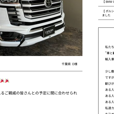
【 BMW
【 ポルシ
ました
私た
”車と
輸入
千葉県
O様
少し
です
歓び
ある
れるご親戚の皆さんとの予定に間に合わせられ
ある
ある
私達カ
を込