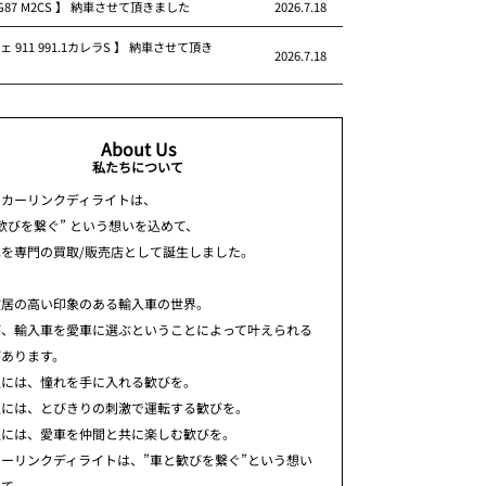
 G87 M2CS 】 納車させて頂きました
2026.7.18
ェ 911 991.1カレラS 】 納車させて頂き
2026.7.18
About Us
私たちについて
ちカーリンクディライトは、
歓びを繋ぐ” という想いを込めて、
車を専門の買取/販売店として誕生しました。
敷居の高い印象のある輸入車の世界。
が、輸入車を愛車に選ぶということによって叶えられる
があります。
人には、憧れを手に入れる歓びを。
人には、とびきりの刺激で運転する歓びを。
人には、愛車を仲間と共に楽しむ歓びを。
ーリンクディライトは、”車と歓びを繋ぐ”という想い
めて、