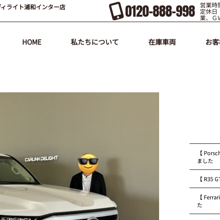
営業時間
0120-888-998
ディライト浦和インター店
定休日
業、Ｇ
HOME
私たちについて
在庫車両
お客
【 Pors
ました
【 R35
【 Fer
た