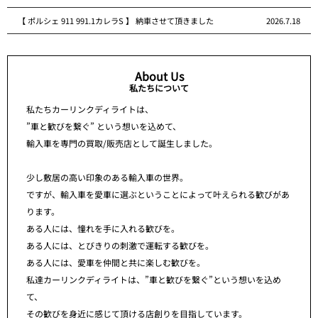
【 ポルシェ 911 991.1カレラS 】 納車させて頂きました
2026.7.18
About Us
私たちについて
私たちカーリンクディライトは、
”車と歓びを繋ぐ” という想いを込めて、
輸入車を専門の買取/販売店として誕生しました。
少し敷居の高い印象のある輸入車の世界。
ですが、輸入車を愛車に選ぶということによって叶えられる歓びがあ
ります。
ある人には、憧れを手に入れる歓びを。
ある人には、とびきりの刺激で運転する歓びを。
ある人には、愛車を仲間と共に楽しむ歓びを。
私達カーリンクディライトは、”車と歓びを繋ぐ”という想いを込め
て、
その歓びを身近に感じて頂ける店創りを目指しています。