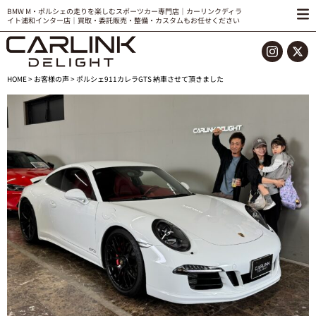
BMW M・ポルシェの走りを楽しむスポーツカー専門店｜カーリンクディラ
イト浦和インター店｜買取・委託販売・整備・カスタムもお任せください
HOME
>
お客様の声
> ポルシェ911カレラGTS 納車させて頂きました